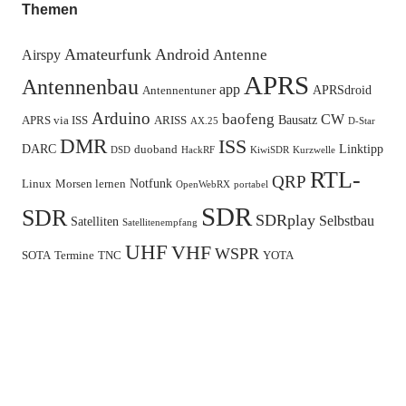
Themen
Amateurfunk
Android
Antenne
Airspy
APRS
Antennenbau
app
APRSdroid
Antennentuner
Arduino
baofeng
CW
Bausatz
APRS via ISS
ARISS
AX.25
D-Star
DMR
ISS
DARC
Linktipp
duoband
DSD
HackRF
KiwiSDR
Kurzwelle
RTL-
QRP
Notfunk
Linux
Morsen lernen
OpenWebRX
portabel
SDR
SDR
SDRplay
Selbstbau
Satelliten
Satellitenempfang
UHF
VHF
WSPR
SOTA
Termine
TNC
YOTA