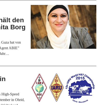
hält den
nita Borg
 Gaza hat von
 Agent ABIE”
s Jahr…
in
in High-Speed
ptember in Ohrid,