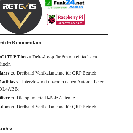
etzte Kommentare
DO1TLP Tim
zu
Delta-Loop für 6m mit einfachsten
itteln
arry
zu
Dreiband Vertikalantenne für QRP Betrieb
atthias
zu
Interview mit unserem neuen Autoren Peter
DL4ABB)
liver
zu
Die optimierte H-Pole Antenne
Adam
zu
Dreiband Vertikalantenne für QRP Betrieb
rchiv