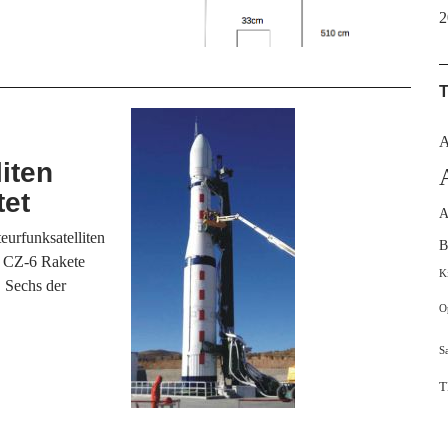
2
A
iten
tet
A
urfunksatelliten
B
6 CZ-6 Rakete
K
. Sechs der
O
S
T