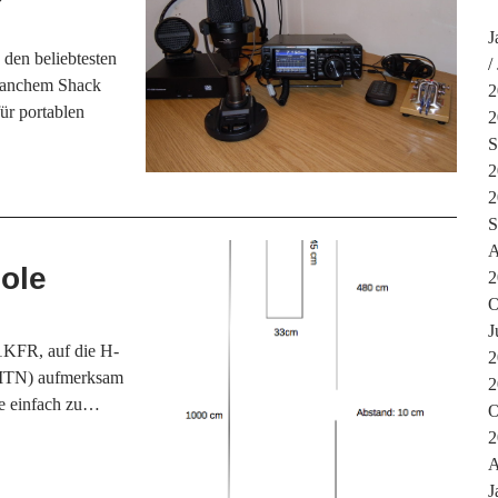
J
 den beliebtesten
 manchem Shack
2
für portablen
2
S
2
2
S
A
Pole
2
O
J
1KFR, auf die H-
2
9MTN) aufmerksam
2
ne einfach zu…
O
2
A
J