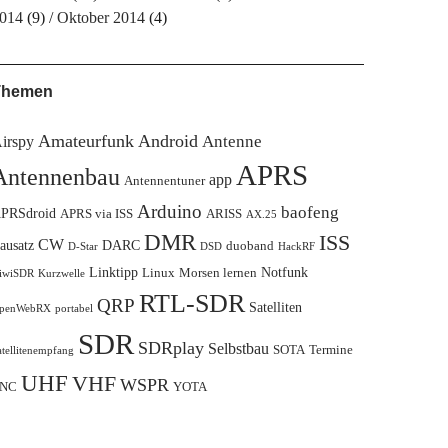
014
(9)
Oktober 2014
(4)
Themen
Amateurfunk
Android
Antenne
irspy
APRS
Antennenbau
app
Antennentuner
Arduino
baofeng
PRSdroid
APRS via ISS
ARISS
AX.25
DMR
ISS
CW
ausatz
DARC
duoband
D-Star
DSD
HackRF
Linktipp
Notfunk
Linux
Morsen lernen
iwiSDR
Kurzwelle
RTL-SDR
QRP
Satelliten
penWebRX
portabel
SDR
SDRplay
Selbstbau
SOTA
Termine
atellitenempfang
UHF
VHF
WSPR
NC
YOTA