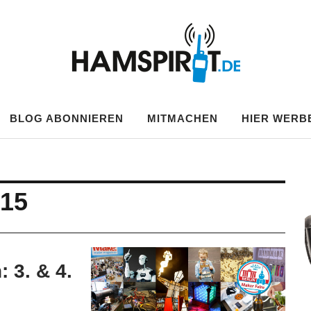
.DE
BLOG ABONNIEREN
MITMACHEN
HIER WERB
015
: 3. & 4.