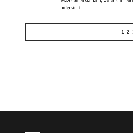
Mazedonien stattfand, wurde ein neue
aufgestellt.…
1
2