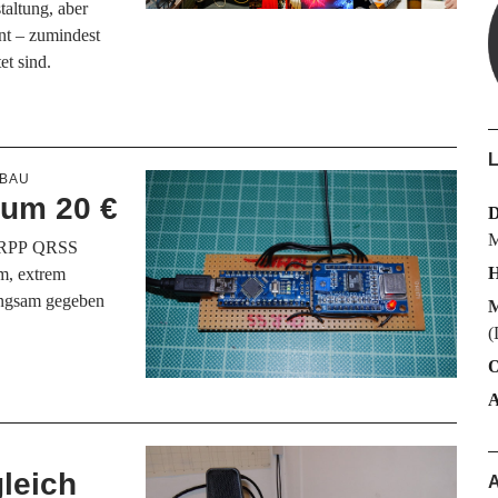
taltung, aber
nt – zumindest
et sind.
L
TBAU
um 20 €
M
 QRPP QRSS
H
um, extrem
angsam gegeben
M
(
O
gleich
A