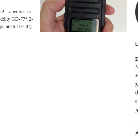
h! – aber das ist
oddity GD-77* 2-
, auch Tier II!)
L
M
H
M
(
O
A