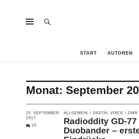
HAMSPIRIT
DAS AMATEURFUNK-BLOG
START
AUTOREN
Monat:
September 2
25. SEPTEMBER
ALLGEMEIN
DIGITAL VOICE
DMR
2017
Radioddity GD-7
20
Duobander – erst