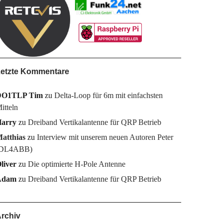
etzte Kommentare
DO1TLP Tim
zu
Delta-Loop für 6m mit einfachsten
itteln
arry
zu
Dreiband Vertikalantenne für QRP Betrieb
atthias
zu
Interview mit unserem neuen Autoren Peter
DL4ABB)
liver
zu
Die optimierte H-Pole Antenne
Adam
zu
Dreiband Vertikalantenne für QRP Betrieb
rchiv