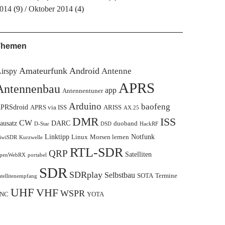
014
(9)
Oktober 2014
(4)
Themen
Amateurfunk
Android
Antenne
irspy
APRS
Antennenbau
app
Antennentuner
Arduino
baofeng
PRSdroid
APRS via ISS
ARISS
AX.25
DMR
ISS
CW
ausatz
DARC
duoband
D-Star
DSD
HackRF
Linktipp
Notfunk
Linux
Morsen lernen
iwiSDR
Kurzwelle
RTL-SDR
QRP
Satelliten
penWebRX
portabel
SDR
SDRplay
Selbstbau
SOTA
Termine
atellitenempfang
UHF
VHF
WSPR
NC
YOTA