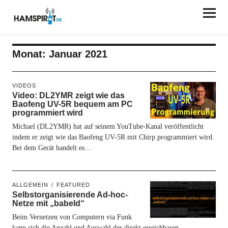
HAMSPIRIT.DE
Monat:
Januar 2021
VIDEOS
Video: DL2YMR zeigt wie das
Baofeng UV-5R bequem am PC
programmiert wird
Michael (DL2YMR) hat auf seinem YouTube-Kanal veröffentlicht
indem er zeigt wie das Baofeng UV-5R mit Chirp programmiert wird.
Bei dem Gerät handelt es…
ALLGEMEIN
FEATURED
Selbstorganisierende Ad-hoc-
Netze mit „babeld“
Beim Vernetzen von Computern via Funk
kann sich die Anzahl und Auswahl der direkt erreichbaren