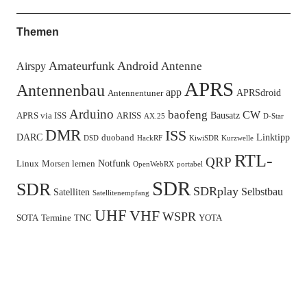
Themen
Amateurfunk
Android
Antenne
Airspy
APRS
Antennenbau
app
APRSdroid
Antennentuner
Arduino
baofeng
CW
Bausatz
APRS via ISS
ARISS
AX.25
D-Star
DMR
ISS
DARC
Linktipp
duoband
DSD
HackRF
KiwiSDR
Kurzwelle
RTL-
QRP
Notfunk
Linux
Morsen lernen
OpenWebRX
portabel
SDR
SDR
SDRplay
Selbstbau
Satelliten
Satellitenempfang
UHF
VHF
WSPR
SOTA
Termine
TNC
YOTA