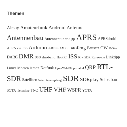
Themen
Amateurfunk
Android
Antenne
Airspy
APRS
Antennenbau
app
APRSdroid
Antennentuner
Arduino
baofeng
CW
Bausatz
APRS via ISS
ARISS
AX.25
D-Star
DMR
ISS
DARC
Linktipp
duoband
DSD
HackRF
KiwiSDR
Kurzwelle
RTL-
QRP
Notfunk
Linux
Morsen lernen
OpenWebRX
portabel
SDR
SDR
SDRplay
Selbstbau
Satelliten
Satellitenempfang
UHF
VHF
WSPR
SOTA
Termine
TNC
YOTA