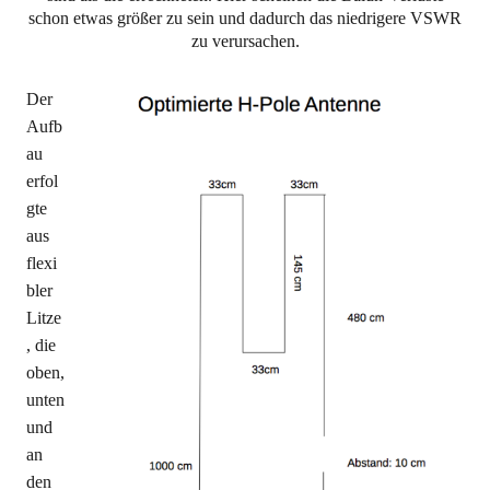
schon etwas größer zu sein und dadurch das niedrigere VSWR
zu verursachen.
Der
Aufb
au
erfol
gte
aus
flexi
bler
Litze
, die
oben,
unten
und
an
den