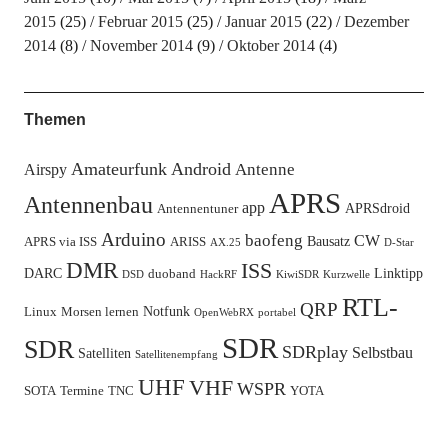
2015
(25)
Februar 2015
(25)
Januar 2015
(22)
Dezember
2014
(8)
November 2014
(9)
Oktober 2014
(4)
Themen
Amateurfunk
Android
Antenne
Airspy
APRS
Antennenbau
app
APRSdroid
Antennentuner
Arduino
baofeng
CW
Bausatz
APRS via ISS
ARISS
AX.25
D-Star
DMR
ISS
DARC
Linktipp
duoband
DSD
HackRF
KiwiSDR
Kurzwelle
RTL-
QRP
Notfunk
Linux
Morsen lernen
OpenWebRX
portabel
SDR
SDR
SDRplay
Selbstbau
Satelliten
Satellitenempfang
UHF
VHF
WSPR
SOTA
Termine
TNC
YOTA