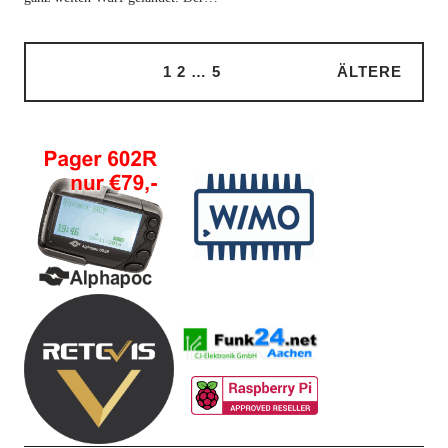
1
2
…
5
ÄLTERE