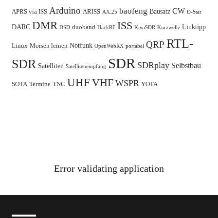
Arduino
baofeng
CW
Bausatz
APRS via ISS
ARISS
AX.25
D-Star
DMR
ISS
DARC
Linktipp
duoband
DSD
HackRF
KiwiSDR
Kurzwelle
RTL-
QRP
Notfunk
Linux
Morsen lernen
OpenWebRX
portabel
SDR
SDR
SDRplay
Selbstbau
Satelliten
Satellitenempfang
UHF
VHF
WSPR
SOTA
Termine
TNC
YOTA
Error validating application