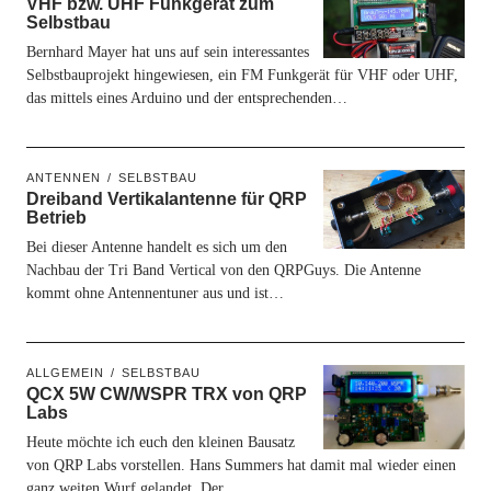
VHF bzw. UHF Funkgerät zum
Selbstbau
Bernhard Mayer hat uns auf sein interessantes
Selbstbauprojekt hingewiesen, ein FM Funkgerät für VHF oder UHF,
das mittels eines Arduino und der entsprechenden…
ANTENNEN
SELBSTBAU
Dreiband Vertikalantenne für QRP
Betrieb
Bei dieser Antenne handelt es sich um den
Nachbau der Tri Band Vertical von den QRPGuys. Die Antenne
kommt ohne Antennentuner aus und ist…
ALLGEMEIN
SELBSTBAU
QCX 5W CW/WSPR TRX von QRP
Labs
Heute möchte ich euch den kleinen Bausatz
von QRP Labs vorstellen. Hans Summers hat damit mal wieder einen
ganz weiten Wurf gelandet. Der…