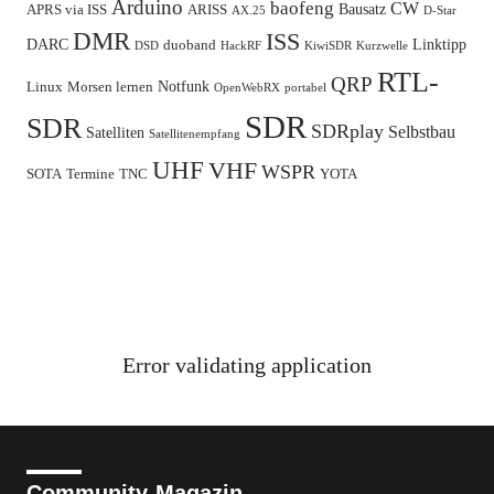
Arduino
baofeng
CW
Bausatz
APRS via ISS
ARISS
AX.25
D-Star
DMR
ISS
DARC
Linktipp
duoband
DSD
HackRF
KiwiSDR
Kurzwelle
RTL-
QRP
Notfunk
Linux
Morsen lernen
OpenWebRX
portabel
SDR
SDR
SDRplay
Selbstbau
Satelliten
Satellitenempfang
UHF
VHF
WSPR
SOTA
Termine
TNC
YOTA
Error validating application
Community-Magazin