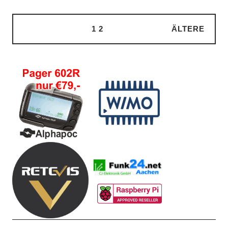
1
2
ÄLTERE