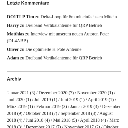
Letzte Kommentare
DO1TLP Tim
zu
Delta-Loop für 6m mit einfachsten Mitteln
Harry
zu
Dreiband Vertikalantenne für QRP Betrieb
Matthias
zu
Interview mit unserem neuen Autoren Peter
(DL4ABB)
Oliver
zu
Die optimierte H-Pole Antenne
Adam
zu
Dreiband Vertikalantenne für QRP Betrieb
Archiv
Januar 2021
(3)
Dezember 2020
(7)
November 2020
(1)
Juni 2020
(1)
Juli 2019
(1)
Juni 2019
(1)
April 2019
(1)
März 2019
(1)
Februar 2019
(3)
Januar 2019
(3)
Dezember
2018
(9)
Oktober 2018
(7)
September 2018
(3)
August
2018
(4)
Juni 2018
(4)
Mai 2018
(5)
April 2018
(4)
März
2018
(3)
Dezember 2017
(7)
November 2017
(2)
Oktober