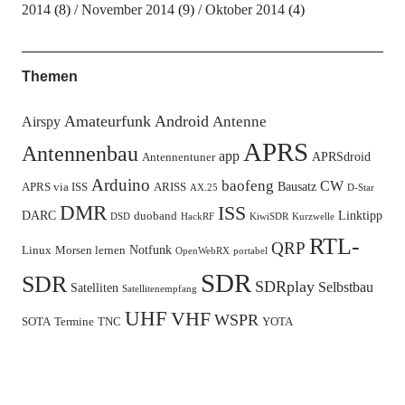
2014
(8)
November 2014
(9)
Oktober 2014
(4)
Themen
Amateurfunk
Android
Antenne
Airspy
APRS
Antennenbau
app
APRSdroid
Antennentuner
Arduino
baofeng
CW
Bausatz
APRS via ISS
ARISS
AX.25
D-Star
DMR
ISS
DARC
Linktipp
duoband
DSD
HackRF
KiwiSDR
Kurzwelle
RTL-
QRP
Notfunk
Linux
Morsen lernen
OpenWebRX
portabel
SDR
SDR
SDRplay
Selbstbau
Satelliten
Satellitenempfang
UHF
VHF
WSPR
SOTA
Termine
TNC
YOTA