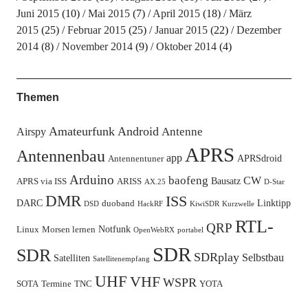
Juni 2015
(10)
Mai 2015
(7)
April 2015
(18)
März
2015
(25)
Februar 2015
(25)
Januar 2015
(22)
Dezember
2014
(8)
November 2014
(9)
Oktober 2014
(4)
Themen
Amateurfunk
Android
Antenne
Airspy
APRS
Antennenbau
app
APRSdroid
Antennentuner
Arduino
baofeng
CW
Bausatz
APRS via ISS
ARISS
AX.25
D-Star
DMR
ISS
DARC
Linktipp
duoband
DSD
HackRF
KiwiSDR
Kurzwelle
RTL-
QRP
Notfunk
Linux
Morsen lernen
OpenWebRX
portabel
SDR
SDR
SDRplay
Selbstbau
Satelliten
Satellitenempfang
UHF
VHF
WSPR
SOTA
Termine
TNC
YOTA