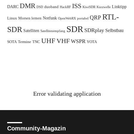
DMR
ISS
DARC
Linktipp
duoband
DSD
HackRF
KiwiSDR
Kurzwelle
RTL-
QRP
Notfunk
Linux
Morsen lernen
OpenWebRX
portabel
SDR
SDR
SDRplay
Selbstbau
Satelliten
Satellitenempfang
UHF
VHF
WSPR
SOTA
Termine
TNC
YOTA
Error validating application
Community-Magazin