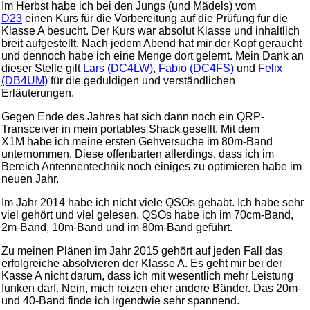
Im Herbst habe ich bei den Jungs (und Mädels) vom
D23
einen Kurs für die Vorbereitung auf die Prüfung für die
Klasse A besucht. Der Kurs war absolut Klasse und inhaltlich
breit aufgestellt. Nach jedem Abend hat mir der Kopf geraucht
und dennoch habe ich eine Menge dort gelernt. Mein Dank an
dieser Stelle gilt
Lars (DC4LW)
,
Fabio (DC4FS)
und
Felix
(DB4UM)
für die geduldigen und verständlichen
Erläuterungen.
Gegen Ende des Jahres hat sich dann noch ein QRP-
Transceiver in mein portables Shack gesellt. Mit dem
X1M habe ich meine ersten Gehversuche im 80m-Band
unternommen. Diese offenbarten allerdings, dass ich im
Bereich Antennentechnik noch einiges zu optimieren habe im
neuen Jahr.
Im Jahr 2014 habe ich nicht viele QSOs gehabt. Ich habe sehr
viel gehört und viel gelesen. QSOs habe ich im 70cm-Band,
2m-Band, 10m-Band und im 80m-Band geführt.
Zu meinen Plänen im Jahr 2015 gehört auf jeden Fall das
erfolgreiche absolvieren der Klasse A. Es geht mir bei der
Kasse A nicht darum, dass ich mit wesentlich mehr Leistung
funken darf. Nein, mich reizen eher andere Bänder. Das 20m-
und 40-Band finde ich irgendwie sehr spannend.