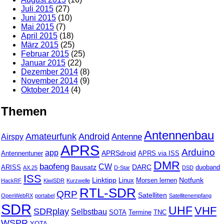
Juli 2015
(27)
Juni 2015
(10)
Mai 2015
(7)
April 2015
(18)
März 2015
(25)
Februar 2015
(25)
Januar 2015
(22)
Dezember 2014
(8)
November 2014
(9)
Oktober 2014
(4)
Themen
Antennenbau
Amateurfunk
Android
Antenne
Airspy
APRS
Arduino
app
APRSdroid
Antennentuner
APRS via ISS
DMR
baofeng
CW
Bausatz
DARC
ARISS
duoband
AX.25
D-Star
DSD
ISS
Linktipp
Notfunk
Linux
Morsen lernen
HackRF
KiwiSDR
Kurzwelle
RTL-SDR
QRP
Satelliten
OpenWebRX
portabel
Satellitenempfang
SDR
UHF
VHF
SDRplay
Selbstbau
SOTA
Termine
TNC
WSPR