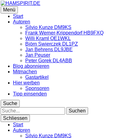
HAMSPIRIT.DE
Menü
Das Amateurfunk-Blog
Start
Autoren
Silvio Kunze DM9KS
Frank Werner-Krippendorf HB9FXQ
Willi Kraml OE1WKL
Björn Swierczek DL1PZ
Jan Behrens DL9JBE
Jan Peuser
Peter Gorek DL4ABB
Blog abonnieren
Mitmachen
Gastartikel
Hier werben
Sponsoren
Tipp einsenden
Suche
Suche
Schliessen
Start
Autoren
Silvio Kunze DM9KS