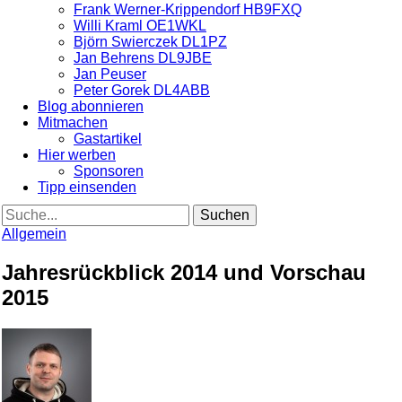
Frank Werner-Krippendorf HB9FXQ
Willi Kraml OE1WKL
Björn Swierczek DL1PZ
Jan Behrens DL9JBE
Jan Peuser
Peter Gorek DL4ABB
Blog abonnieren
Mitmachen
Gastartikel
Hier werben
Sponsoren
Tipp einsenden
Suche
Allgemein
Jahresrückblick 2014 und Vorschau
2015