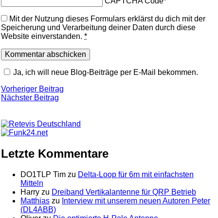
CAPTCHA Code
*
Mit der Nutzung dieses Formulars erklärst du dich mit der
Speicherung und Verarbeitung deiner Daten durch diese
Website einverstanden.
*
Ja, ich will neue Blog-Beiträge per E-Mail bekommen.
Beitragsnavigation
Vorheriger
Vorheriger Beitrag
Nächster
Beitrag
Nächster Beitrag
Beitrag
Letzte Kommentare
DO1TLP Tim
zu
Delta-Loop für 6m mit einfachsten
Mitteln
Harry
zu
Dreiband Vertikalantenne für QRP Betrieb
Matthias
zu
Interview mit unserem neuen Autoren Peter
(DL4ABB)