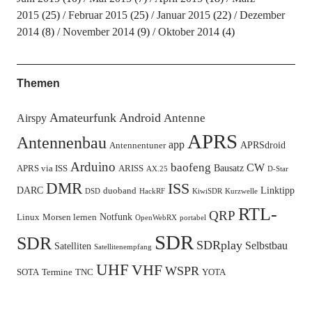
2015
(25)
Februar 2015
(25)
Januar 2015
(22)
Dezember
2014
(8)
November 2014
(9)
Oktober 2014
(4)
Themen
Amateurfunk
Android
Antenne
Airspy
APRS
Antennenbau
app
APRSdroid
Antennentuner
Arduino
baofeng
CW
Bausatz
APRS via ISS
ARISS
AX.25
D-Star
DMR
ISS
DARC
Linktipp
duoband
DSD
HackRF
KiwiSDR
Kurzwelle
RTL-
QRP
Notfunk
Linux
Morsen lernen
OpenWebRX
portabel
SDR
SDR
SDRplay
Selbstbau
Satelliten
Satellitenempfang
UHF
VHF
WSPR
SOTA
Termine
TNC
YOTA