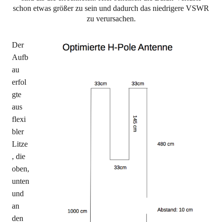
schon etwas größer zu sein und dadurch das niedrigere VSWR
zu verursachen.
Der
Aufb
au
erfol
gte
aus
flexi
bler
Litze
, die
oben,
unten
und
an
den