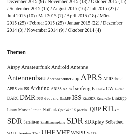
Dezember 2015
(9)
November 2015
(13)
Oktober 2015
(15)
September 2015
(15)
August 2015
(16)
Juli 2015
(27)
Juni 2015
(10)
Mai 2015
(7)
April 2015
(18)
März
2015
(25)
Februar 2015
(25)
Januar 2015
(22)
Dezember
2014
(8)
November 2014
(9)
Oktober 2014
(4)
Themen
Amateurfunk
Android
Antenne
Airspy
APRS
Antennenbau
app
APRSdroid
Antennentuner
Arduino
baofeng
CW
Bausatz
APRS via ISS
ARISS
AX.25
D-Star
DMR
ISS
DARC
Linktipp
duoband
DSD
HackRF
KiwiSDR
Kurzwelle
RTL-
QRP
Notfunk
Linux
Morsen lernen
OpenWebRX
portabel
SDR
SDR
SDRplay
Selbstbau
Satelliten
Satellitenempfang
UHF
VHF
WSPR
SOTA
Termine
TNC
YOTA