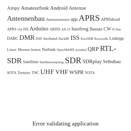
Amateurfunk
Android
Antenne
Airspy
APRS
Antennenbau
app
APRSdroid
Antennentuner
Arduino
baofeng
CW
Bausatz
APRS via ISS
ARISS
AX.25
D-Star
DMR
ISS
DARC
Linktipp
duoband
DSD
HackRF
KiwiSDR
Kurzwelle
RTL-
QRP
Notfunk
Linux
Morsen lernen
OpenWebRX
portabel
SDR
SDR
SDRplay
Selbstbau
Satelliten
Satellitenempfang
UHF
VHF
WSPR
SOTA
Termine
TNC
YOTA
Error validating application