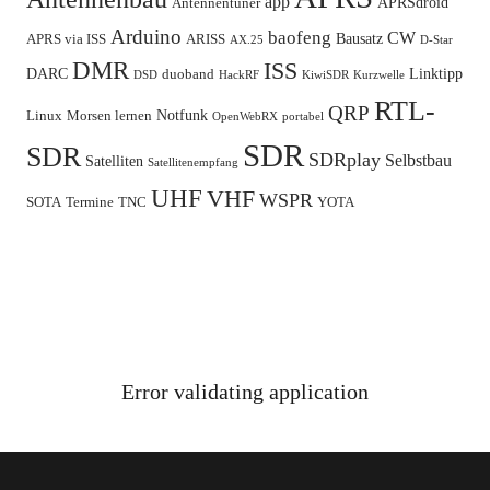
app
APRSdroid
Antennentuner
Arduino
baofeng
CW
Bausatz
APRS via ISS
ARISS
AX.25
D-Star
DMR
ISS
DARC
Linktipp
duoband
DSD
HackRF
KiwiSDR
Kurzwelle
RTL-
QRP
Notfunk
Linux
Morsen lernen
OpenWebRX
portabel
SDR
SDR
SDRplay
Selbstbau
Satelliten
Satellitenempfang
UHF
VHF
WSPR
SOTA
Termine
TNC
YOTA
Error validating application