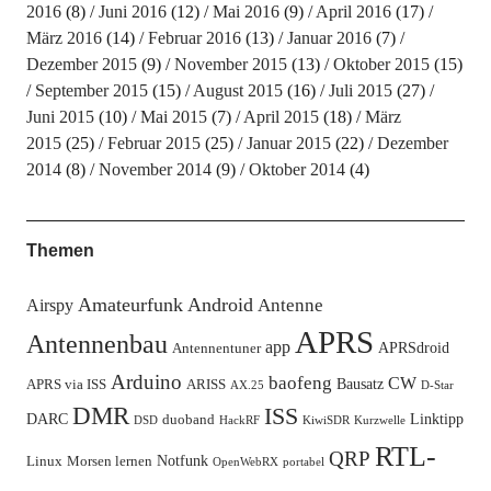
2016
(8)
Juni 2016
(12)
Mai 2016
(9)
April 2016
(17)
März 2016
(14)
Februar 2016
(13)
Januar 2016
(7)
Dezember 2015
(9)
November 2015
(13)
Oktober 2015
(15)
September 2015
(15)
August 2015
(16)
Juli 2015
(27)
Juni 2015
(10)
Mai 2015
(7)
April 2015
(18)
März
2015
(25)
Februar 2015
(25)
Januar 2015
(22)
Dezember
2014
(8)
November 2014
(9)
Oktober 2014
(4)
Themen
Amateurfunk
Android
Antenne
Airspy
APRS
Antennenbau
app
APRSdroid
Antennentuner
Arduino
baofeng
CW
Bausatz
APRS via ISS
ARISS
AX.25
D-Star
DMR
ISS
DARC
Linktipp
duoband
DSD
HackRF
KiwiSDR
Kurzwelle
RTL-
QRP
Notfunk
Linux
Morsen lernen
OpenWebRX
portabel