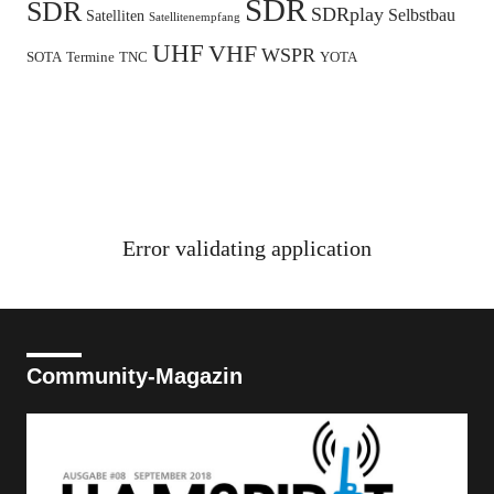
SDR
SDR
SDRplay
Selbstbau
Satelliten
Satellitenempfang
UHF
VHF
WSPR
SOTA
Termine
TNC
YOTA
Error validating application
Community-Magazin