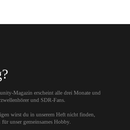
g?
unity-Magazin erscheint alle drei Monate und
urzwellenhörer und SDR-Fans.
gen wirst du in unserem Heft nicht finden,
on für unser gemeinsames Hobby.