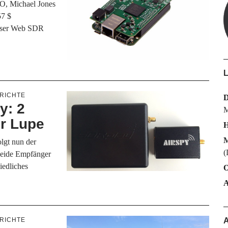
, Michael Jones
57 $
User Web SDR
L
RICHTE
y: 2
M
er Lupe
H
M
olgt nun der
(
Beide Empfänger
iedliches
O
RICHTE
A