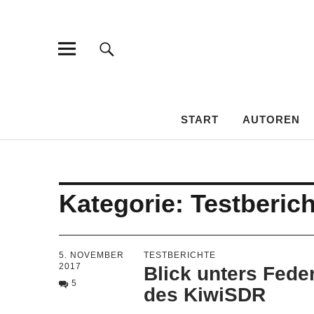
HAMSPIRIT
DAS AMATEURFUNK-BLOG
START
AUTOREN
Kategorie:
Testberich
5. NOVEMBER
TESTBERICHTE
2017
Blick unters Fede
5
des KiwiSDR