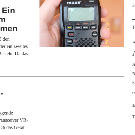
2
 Ein
um
ehmen
3 den
A
der ein zweites
asteln. Da das
A
B
K
-
O
S
oggende
T
ransceiver VR-
ch das Gerät