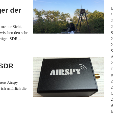
er der
J
2
 meiner Sicht,
2
zwischen den sehr
S
rtigen SDR,…
2
2
S
A
2
-SDR
O
J
2
mens Airspy
2
ich natürlich die
O
2
A
J