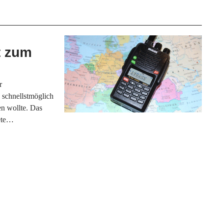
t zum
D
r
 schnellstmöglich
n wollte. Das
dete…