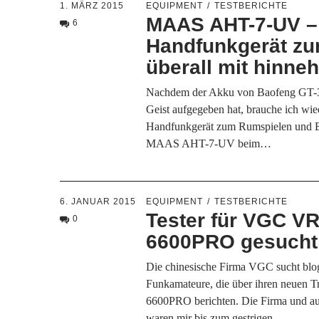
1. MÄRZ 2015
EQUIPMENT
TESTBERICHTE
MAAS AHT-7-UV –
6
Handfunkgerät z
überall mit hinn
Nachdem der Akku von Baofeng GT-
Geist aufgegeben hat, brauche ich wie
Handfunkgerät zum Rumspielen und B
MAAS AHT-7-UV beim…
6. JANUAR 2015
EQUIPMENT
TESTBERICHTE
Tester für VGC VR
0
6600PRO gesucht
Die chinesische Firma VGC sucht bl
Funkamateure, die über ihren neuen T
6600PRO berichten. Die Firma und au
waren mir bis zum gestrigen…