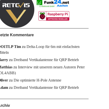
etzte Kommentare
DO1TLP Tim
zu
Delta-Loop für 6m mit einfachsten
itteln
arry
zu
Dreiband Vertikalantenne für QRP Betrieb
atthias
zu
Interview mit unserem neuen Autoren Peter
DL4ABB)
liver
zu
Die optimierte H-Pole Antenne
Adam
zu
Dreiband Vertikalantenne für QRP Betrieb
rchiv