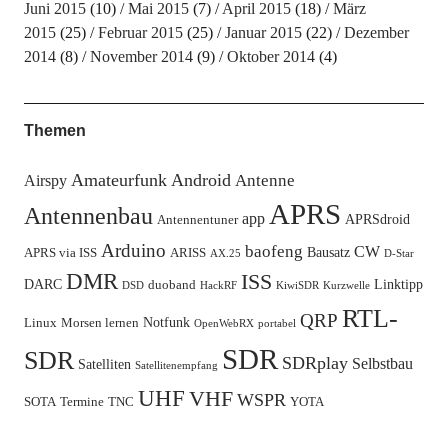
Juni 2015
(10)
Mai 2015
(7)
April 2015
(18)
März
2015
(25)
Februar 2015
(25)
Januar 2015
(22)
Dezember
2014
(8)
November 2014
(9)
Oktober 2014
(4)
Themen
Amateurfunk
Android
Antenne
Airspy
APRS
Antennenbau
app
APRSdroid
Antennentuner
Arduino
baofeng
CW
Bausatz
APRS via ISS
ARISS
AX.25
D-Star
DMR
ISS
DARC
Linktipp
duoband
DSD
HackRF
KiwiSDR
Kurzwelle
RTL-
QRP
Notfunk
Linux
Morsen lernen
OpenWebRX
portabel
SDR
SDR
SDRplay
Selbstbau
Satelliten
Satellitenempfang
UHF
VHF
WSPR
SOTA
Termine
TNC
YOTA