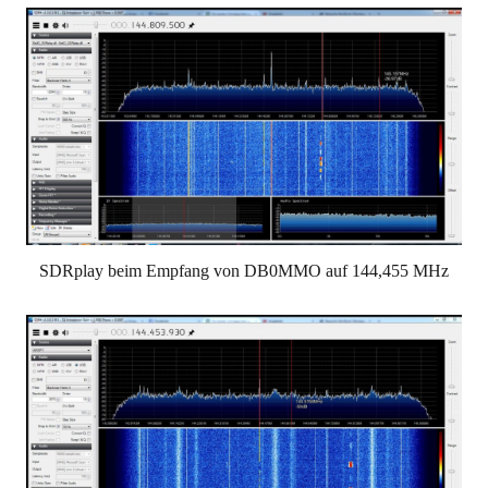
SDRplay beim Empfang von DB0MMO auf 144,455 MHz