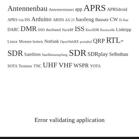
APRS
Antennenbau
app
APRSdroid
Antennentuner
Arduino
baofeng
CW
Bausatz
APRS via ISS
ARISS
AX.25
D-Star
DMR
ISS
DARC
Linktipp
duoband
DSD
HackRF
KiwiSDR
Kurzwelle
RTL-
QRP
Notfunk
Linux
Morsen lernen
OpenWebRX
portabel
SDR
SDR
SDRplay
Selbstbau
Satelliten
Satellitenempfang
UHF
VHF
WSPR
SOTA
Termine
TNC
YOTA
Error validating application