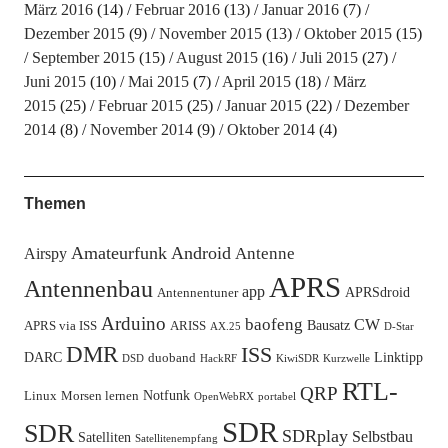
März 2016
(14)
Februar 2016
(13)
Januar 2016
(7)
Dezember 2015
(9)
November 2015
(13)
Oktober 2015
(15)
September 2015
(15)
August 2015
(16)
Juli 2015
(27)
Juni 2015
(10)
Mai 2015
(7)
April 2015
(18)
März
2015
(25)
Februar 2015
(25)
Januar 2015
(22)
Dezember
2014
(8)
November 2014
(9)
Oktober 2014
(4)
Themen
Amateurfunk
Android
Antenne
Airspy
APRS
Antennenbau
app
APRSdroid
Antennentuner
Arduino
baofeng
CW
Bausatz
APRS via ISS
ARISS
AX.25
D-Star
DMR
ISS
DARC
Linktipp
duoband
DSD
HackRF
KiwiSDR
Kurzwelle
RTL-
QRP
Notfunk
Linux
Morsen lernen
OpenWebRX
portabel
SDR
SDR
SDRplay
Selbstbau
Satelliten
Satellitenempfang