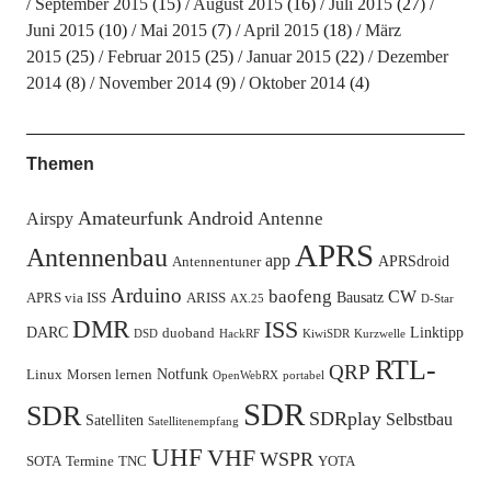
September 2015
(15)
August 2015
(16)
Juli 2015
(27)
Juni 2015
(10)
Mai 2015
(7)
April 2015
(18)
März
2015
(25)
Februar 2015
(25)
Januar 2015
(22)
Dezember
2014
(8)
November 2014
(9)
Oktober 2014
(4)
Themen
Amateurfunk
Android
Antenne
Airspy
APRS
Antennenbau
app
APRSdroid
Antennentuner
Arduino
baofeng
CW
Bausatz
APRS via ISS
ARISS
AX.25
D-Star
DMR
ISS
DARC
Linktipp
duoband
DSD
HackRF
KiwiSDR
Kurzwelle
RTL-
QRP
Notfunk
Linux
Morsen lernen
OpenWebRX
portabel
SDR
SDR
SDRplay
Selbstbau
Satelliten
Satellitenempfang
UHF
VHF
WSPR
SOTA
Termine
TNC
YOTA