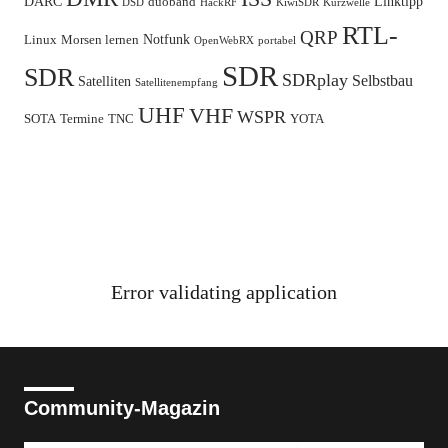
DARC
Linktipp
duoband
DSD
HackRF
KiwiSDR
Kurzwelle
RTL-
QRP
Notfunk
Linux
Morsen lernen
OpenWebRX
portabel
SDR
SDR
SDRplay
Selbstbau
Satelliten
Satellitenempfang
UHF
VHF
WSPR
SOTA
Termine
TNC
YOTA
Error validating application
Community-Magazin