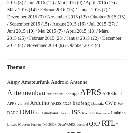
2016
(8)
Juni 2016
(12)
Mai 2016
(9)
April 2016
(17)
März 2016
(14)
Februar 2016
(13)
Januar 2016
(7)
Dezember 2015
(9)
November 2015
(13)
Oktober 2015
(15)
September 2015
(15)
August 2015
(16)
Juli 2015
(27)
Juni 2015
(10)
Mai 2015
(7)
April 2015
(18)
März
2015
(25)
Februar 2015
(25)
Januar 2015
(22)
Dezember
2014
(8)
November 2014
(9)
Oktober 2014
(4)
Themen
Amateurfunk
Android
Antenne
Airspy
APRS
Antennenbau
app
APRSdroid
Antennentuner
Arduino
baofeng
CW
Bausatz
APRS via ISS
ARISS
AX.25
D-Star
DMR
ISS
DARC
Linktipp
duoband
DSD
HackRF
KiwiSDR
Kurzwelle
RTL-
QRP
Notfunk
Linux
Morsen lernen
OpenWebRX
portabel