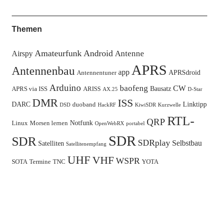
Themen
Amateurfunk
Android
Antenne
Airspy
APRS
Antennenbau
app
APRSdroid
Antennentuner
Arduino
baofeng
CW
Bausatz
APRS via ISS
ARISS
AX.25
D-Star
DMR
ISS
DARC
Linktipp
duoband
DSD
HackRF
KiwiSDR
Kurzwelle
RTL-
QRP
Notfunk
Linux
Morsen lernen
OpenWebRX
portabel
SDR
SDR
SDRplay
Selbstbau
Satelliten
Satellitenempfang
UHF
VHF
WSPR
SOTA
Termine
TNC
YOTA