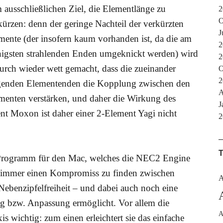
 ausschließlichen Ziel, die Elementlänge zu
2
O
kürzen: denn der geringe Nachteil der verkürzten
J
mente (der insofern kaum vorhanden ist, da die am
2
igsten strahlenden Enden umgeknickt werden) wird
2
urch wieder wett gemacht, dass die zueinander
O
2
genden Elementenden die Kopplung zwischen den
A
menten verstärken, und daher die Wirkung des
J
ent Moxon ist daher einer 2-Element Yagi nicht
2
 Programm für den Mac, welches die NEC2 Engine
s immer einen Kompromiss zu finden zwischen
A
benzipfelfreiheit – und dabei auch noch eine
ng bzw. Anpassung ermöglicht. Vor allem die
A
 wichtig: zum einen erleichtert sie das einfache