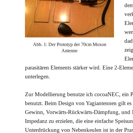
dem
ver
Ele
wen
dad
Abb. 1: Der Prototyp der 70cm Moxon
zei
Antenne
Ele
parasitären Elements stärker wird. Eine 2-Elem
unterlegen.
Zur Modellierung benutze ich cocoaNEC, ein
benutzt. Beim Design von Yagiantennen gilt e
Gewinn, Vorwärts-Rückwärts-Dämpfung, und Ne
Impedanz zu erzielen, die eine einfache Speisu
Unterdrückung von Nebenkeulen ist in der Praxis