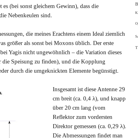
B
es (bei sonst gleichem Gewinn), dass die
K
 die Nebenkeulen sind.
O
messungen, die meines Erachtens einem Ideal ziemlich
S
s größer als sonst bei Moxons üblich. Der erste
T
st bei Yagis nicht ungewöhnlich – die Variation dieses
ür die Speisung zu finden), und die Kopplung
eder durch die umgeknickten Elemente begünstigt.
Insgesamt ist diese Antenne 29
cm breit (ca. 0,4 λ), und knapp
über 20 cm lang (vom
Reflektor zum vordersten
Direktor gemessen (ca. 0,29 λ).
Die Abmessungen findet man