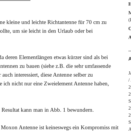
H
M
(
ne kleine und leichte Richtantenne für 70 cm zu
O
llte, um sie leicht in den Urlaub oder bei
a deren Elementlängen etwas kürzer sind als bei
A
Antennen zu bauen (siehe z.B. die sehr umfassende
J
r auch interessiert, diese Antenne selber zu
te ich nicht nur eine Zweielement Antenne haben,
2
2
S
2
 Resultat kann man in Abb. 1 bewundern.
2
S
 Moxon Antenne ist keineswegs ein Kompromiss mit
A