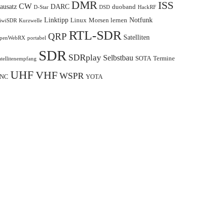
DMR
ISS
CW
ausatz
DARC
duoband
D-Star
DSD
HackRF
Linktipp
Notfunk
Linux
Morsen lernen
iwiSDR
Kurzwelle
RTL-SDR
QRP
Satelliten
penWebRX
portabel
SDR
SDRplay
Selbstbau
SOTA
Termine
atellitenempfang
UHF
VHF
WSPR
NC
YOTA