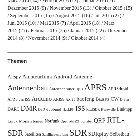
März 2016
(14)
Februar 2016
(13)
Januar 2016
(7)
Dezember 2015
(9)
November 2015
(13)
Oktober 2015
(15)
September 2015
(15)
August 2015
(16)
Juli 2015
(27)
Juni 2015
(10)
Mai 2015
(7)
April 2015
(18)
März
2015
(25)
Februar 2015
(25)
Januar 2015
(22)
Dezember
2014
(8)
November 2014
(9)
Oktober 2014
(4)
Themen
Amateurfunk
Android
Antenne
Airspy
APRS
Antennenbau
app
APRSdroid
Antennentuner
Arduino
baofeng
CW
Bausatz
APRS via ISS
ARISS
AX.25
D-Star
DMR
ISS
DARC
Linktipp
duoband
DSD
HackRF
KiwiSDR
Kurzwelle
RTL-
QRP
Notfunk
Linux
Morsen lernen
OpenWebRX
portabel
SDR
SDR
SDRplay
Selbstbau
Satelliten
Satellitenempfang