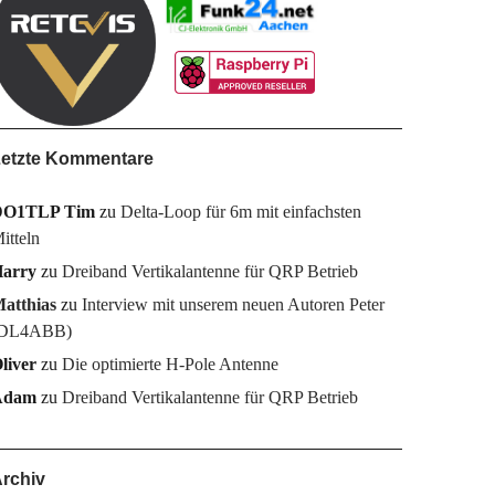
etzte Kommentare
DO1TLP Tim
zu
Delta-Loop für 6m mit einfachsten
itteln
arry
zu
Dreiband Vertikalantenne für QRP Betrieb
atthias
zu
Interview mit unserem neuen Autoren Peter
DL4ABB)
liver
zu
Die optimierte H-Pole Antenne
Adam
zu
Dreiband Vertikalantenne für QRP Betrieb
rchiv