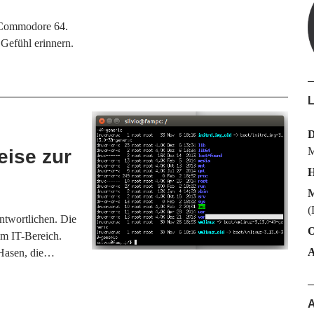
n Commodore 64.
 Gefühl erinnern.
L
M
eise zur
H
M
(
twortlichen. Die
O
im IT-Bereich.
e Hasen, die…
A