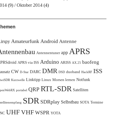
014
(9)
Oktober 2014
(4)
Themen
Amateurfunk
Android
Antenne
irspy
APRS
Antennenbau
app
Antennentuner
Arduino
baofeng
PRSdroid
APRS via ISS
ARISS
AX.25
DMR
ISS
CW
ausatz
DARC
duoband
D-Star
DSD
HackRF
Linktipp
Notfunk
Linux
Morsen lernen
iwiSDR
Kurzwelle
RTL-SDR
QRP
Satelliten
penWebRX
portabel
SDR
SDRplay
Selbstbau
SOTA
Termine
atellitenempfang
UHF
VHF
WSPR
NC
YOTA