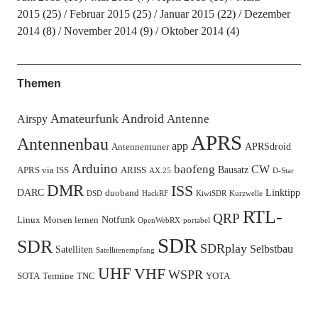
2015
(25)
Februar 2015
(25)
Januar 2015
(22)
Dezember
2014
(8)
November 2014
(9)
Oktober 2014
(4)
Themen
Amateurfunk
Android
Antenne
Airspy
APRS
Antennenbau
app
APRSdroid
Antennentuner
Arduino
baofeng
CW
Bausatz
APRS via ISS
ARISS
AX.25
D-Star
DMR
ISS
DARC
Linktipp
duoband
DSD
HackRF
KiwiSDR
Kurzwelle
RTL-
QRP
Notfunk
Linux
Morsen lernen
OpenWebRX
portabel
SDR
SDR
SDRplay
Selbstbau
Satelliten
Satellitenempfang
UHF
VHF
WSPR
SOTA
Termine
TNC
YOTA