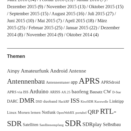
Dezember 2015
(9)
November 2015
(13)
Oktober 2015
(15)
September 2015
(15)
August 2015
(16)
Juli 2015
(27)
Juni 2015
(10)
Mai 2015
(7)
April 2015
(18)
März
2015
(25)
Februar 2015
(25)
Januar 2015
(22)
Dezember
2014
(8)
November 2014
(9)
Oktober 2014
(4)
Themen
Amateurfunk
Android
Antenne
Airspy
APRS
Antennenbau
app
APRSdroid
Antennentuner
Arduino
baofeng
CW
Bausatz
APRS via ISS
ARISS
AX.25
D-Star
DMR
ISS
DARC
Linktipp
duoband
DSD
HackRF
KiwiSDR
Kurzwelle
RTL-
QRP
Notfunk
Linux
Morsen lernen
OpenWebRX
portabel
SDR
SDR
SDRplay
Selbstbau
Satelliten
Satellitenempfang