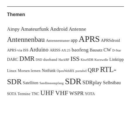
Themen
Amateurfunk
Android
Antenne
Airspy
APRS
Antennenbau
app
APRSdroid
Antennentuner
Arduino
baofeng
CW
Bausatz
APRS via ISS
ARISS
AX.25
D-Star
DMR
ISS
DARC
Linktipp
duoband
DSD
HackRF
KiwiSDR
Kurzwelle
RTL-
QRP
Notfunk
Linux
Morsen lernen
OpenWebRX
portabel
SDR
SDR
SDRplay
Selbstbau
Satelliten
Satellitenempfang
UHF
VHF
WSPR
SOTA
Termine
TNC
YOTA