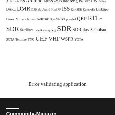
Arduino
baofeng
CW
Bausatz
APRS via ISS
ARISS
AX.25
D-Star
DMR
ISS
DARC
Linktipp
duoband
DSD
HackRF
KiwiSDR
Kurzwelle
RTL-
QRP
Notfunk
Linux
Morsen lernen
OpenWebRX
portabel
SDR
SDR
SDRplay
Selbstbau
Satelliten
Satellitenempfang
UHF
VHF
WSPR
SOTA
Termine
TNC
YOTA
Error validating application
Community-Magazin