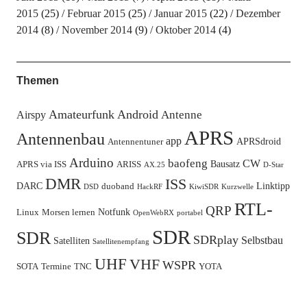
2015
(25)
Februar 2015
(25)
Januar 2015
(22)
Dezember
2014
(8)
November 2014
(9)
Oktober 2014
(4)
Themen
Amateurfunk
Android
Antenne
Airspy
APRS
Antennenbau
app
APRSdroid
Antennentuner
Arduino
baofeng
CW
Bausatz
APRS via ISS
ARISS
AX.25
D-Star
DMR
ISS
DARC
Linktipp
duoband
DSD
HackRF
KiwiSDR
Kurzwelle
RTL-
QRP
Notfunk
Linux
Morsen lernen
OpenWebRX
portabel
SDR
SDR
SDRplay
Selbstbau
Satelliten
Satellitenempfang
UHF
VHF
WSPR
SOTA
Termine
TNC
YOTA