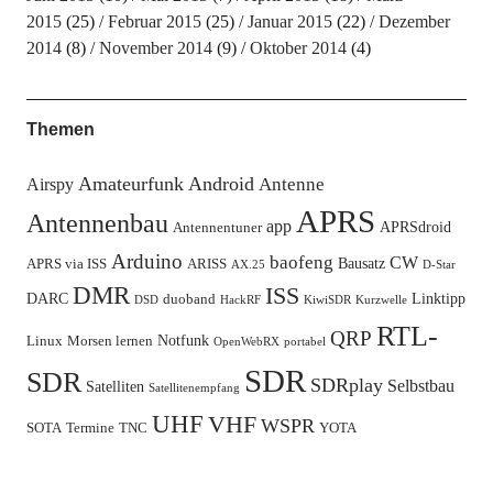
2015
(25)
Februar 2015
(25)
Januar 2015
(22)
Dezember
2014
(8)
November 2014
(9)
Oktober 2014
(4)
Themen
Amateurfunk
Android
Antenne
Airspy
APRS
Antennenbau
app
APRSdroid
Antennentuner
Arduino
baofeng
CW
Bausatz
APRS via ISS
ARISS
AX.25
D-Star
DMR
ISS
DARC
Linktipp
duoband
DSD
HackRF
KiwiSDR
Kurzwelle
RTL-
QRP
Notfunk
Linux
Morsen lernen
OpenWebRX
portabel
SDR
SDR
SDRplay
Selbstbau
Satelliten
Satellitenempfang
UHF
VHF
WSPR
SOTA
Termine
TNC
YOTA