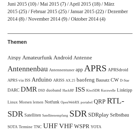
Juni 2015
(10)
Mai 2015
(7)
April 2015
(18)
März
2015
(25)
Februar 2015
(25)
Januar 2015
(22)
Dezember
2014
(8)
November 2014
(9)
Oktober 2014
(4)
Themen
Amateurfunk
Android
Antenne
Airspy
APRS
Antennenbau
app
APRSdroid
Antennentuner
Arduino
baofeng
CW
Bausatz
APRS via ISS
ARISS
AX.25
D-Star
DMR
ISS
DARC
Linktipp
duoband
DSD
HackRF
KiwiSDR
Kurzwelle
RTL-
QRP
Notfunk
Linux
Morsen lernen
OpenWebRX
portabel
SDR
SDR
SDRplay
Selbstbau
Satelliten
Satellitenempfang
UHF
VHF
WSPR
SOTA
Termine
TNC
YOTA