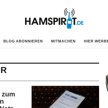
.DE
BLOG ABONNIEREN
MITMACHEN
HIER WERB
MR
e zum
en