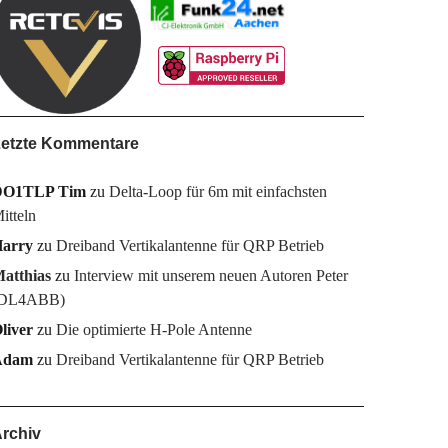
etzte Kommentare
DO1TLP Tim
zu
Delta-Loop für 6m mit einfachsten
itteln
arry
zu
Dreiband Vertikalantenne für QRP Betrieb
atthias
zu
Interview mit unserem neuen Autoren Peter
DL4ABB)
liver
zu
Die optimierte H-Pole Antenne
Adam
zu
Dreiband Vertikalantenne für QRP Betrieb
rchiv