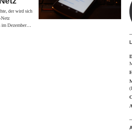
Netz
te, der wird sich
-Netz
its im Dezember…
L
M
H
M
(
O
A