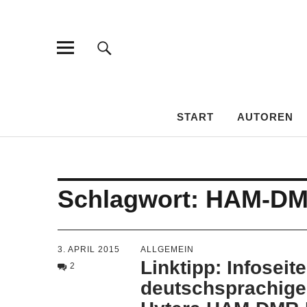
HAMSPIRIT
DAS AMATEURFUNK-BLOG
START
AUTOREN
Schlagwort:
HAM-D
3. APRIL 2015
ALLGEMEIN
Linktipp: Infoseit
2
deutschsprachig