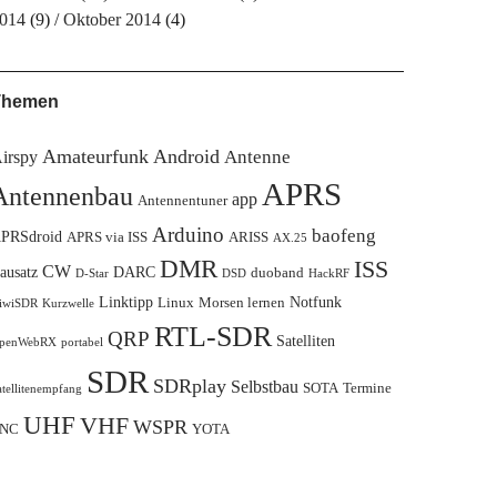
014
(9)
Oktober 2014
(4)
Themen
Amateurfunk
Android
Antenne
irspy
APRS
Antennenbau
app
Antennentuner
Arduino
baofeng
PRSdroid
APRS via ISS
ARISS
AX.25
DMR
ISS
CW
ausatz
DARC
duoband
D-Star
DSD
HackRF
Linktipp
Notfunk
Linux
Morsen lernen
iwiSDR
Kurzwelle
RTL-SDR
QRP
Satelliten
penWebRX
portabel
SDR
SDRplay
Selbstbau
SOTA
Termine
atellitenempfang
UHF
VHF
WSPR
NC
YOTA