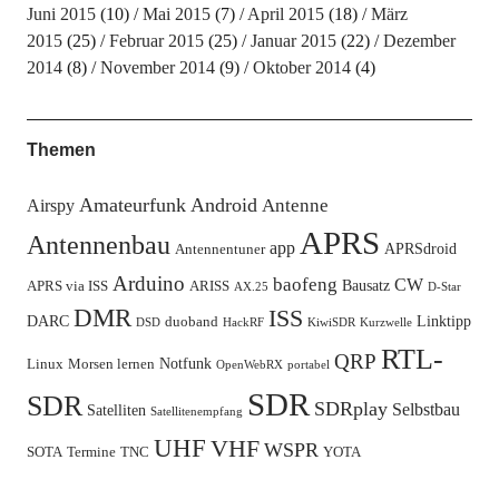
Juni 2015
(10)
Mai 2015
(7)
April 2015
(18)
März
2015
(25)
Februar 2015
(25)
Januar 2015
(22)
Dezember
2014
(8)
November 2014
(9)
Oktober 2014
(4)
Themen
Amateurfunk
Android
Antenne
Airspy
APRS
Antennenbau
app
APRSdroid
Antennentuner
Arduino
baofeng
CW
Bausatz
APRS via ISS
ARISS
AX.25
D-Star
DMR
ISS
DARC
Linktipp
duoband
DSD
HackRF
KiwiSDR
Kurzwelle
RTL-
QRP
Notfunk
Linux
Morsen lernen
OpenWebRX
portabel
SDR
SDR
SDRplay
Selbstbau
Satelliten
Satellitenempfang
UHF
VHF
WSPR
SOTA
Termine
TNC
YOTA