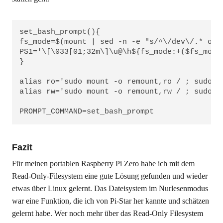
set_bash_prompt(){

fs_mode=$(mount | sed -n -e "s/^\/dev\/.* on \
PS1='\[\033[01;32m\]\u@\h${fs_mode:+($fs_mode
}

alias ro='sudo mount -o remount,ro / ; sudo mo
alias rw='sudo mount -o remount,rw / ; sudo mo
PROMPT_COMMAND=set_bash_prompt
Fazit
Für meinen portablen Raspberry Pi Zero habe ich mit dem
Read-Only-Filesystem eine gute Lösung gefunden und wieder
etwas über Linux gelernt. Das Dateisystem im Nurlesenmodus
war eine Funktion, die ich von Pi-Star her kannte und schätzen
gelernt habe. Wer noch mehr über das Read-Only Filesystem