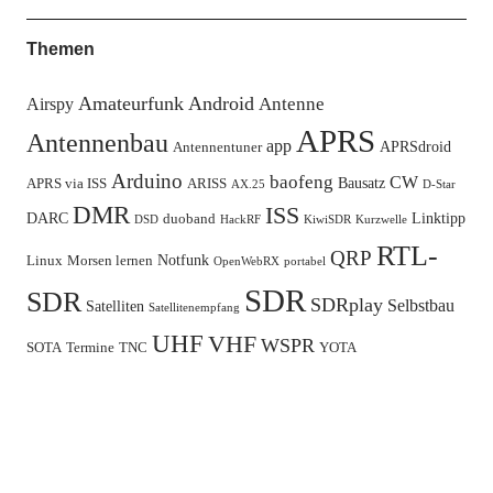
Themen
Amateurfunk
Android
Antenne
Airspy
APRS
Antennenbau
app
APRSdroid
Antennentuner
Arduino
baofeng
CW
Bausatz
APRS via ISS
ARISS
AX.25
D-Star
DMR
ISS
DARC
Linktipp
duoband
DSD
HackRF
KiwiSDR
Kurzwelle
RTL-
QRP
Notfunk
Linux
Morsen lernen
OpenWebRX
portabel
SDR
SDR
SDRplay
Selbstbau
Satelliten
Satellitenempfang
UHF
VHF
WSPR
SOTA
Termine
TNC
YOTA