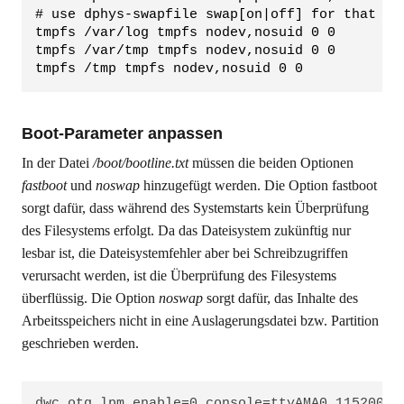
# use dphys-swapfile swap[on|off] for that
tmpfs /var/log tmpfs nodev,nosuid 0 0
tmpfs /var/tmp tmpfs nodev,nosuid 0 0
tmpfs /tmp tmpfs nodev,nosuid 0 0
Boot-Parameter anpassen
In der Datei
/boot/bootline.txt
müssen die beiden Optionen
fastboot
und
noswap
hinzugefügt werden. Die Option fastboot
sorgt dafür, dass während des Systemstarts kein Überprüfung
des Filesystems erfolgt. Da das Dateisystem zukünftig nur
lesbar ist, die Dateisystemfehler aber bei Schreibzugriffen
verursacht werden, ist die Überprüfung des Filesystems
überflüssig. Die Option
noswap
sorgt dafür, das Inhalte des
Arbeitsspeichers nicht in eine Auslagerungsdatei bzw. Partition
geschrieben werden.
dwc_otg.lpm_enable=0 console=ttyAMA0,115200 c