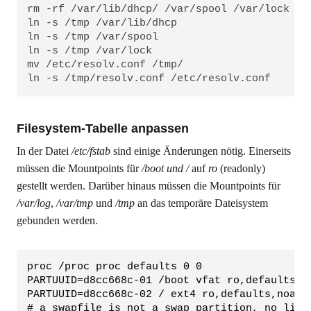
rm -rf /var/lib/dhcp/ /var/spool /var/lock

ln -s /tmp /var/lib/dhcp

ln -s /tmp /var/spool

ln -s /tmp /var/lock

mv /etc/resolv.conf /tmp/

ln -s /tmp/resolv.conf /etc/resolv.conf
Filesystem-Tabelle anpassen
In der Datei
/etc/fstab
sind einige Änderungen nötig. Einerseits
müssen die Mountpoints für
/boot und
/
auf
ro
(readonly)
gestellt werden. Darüber hinaus müssen die Mountpoints für
/var/log
,
/var/tmp
und
/tmp
an das temporäre Dateisystem
gebunden werden.
proc /proc proc defaults 0 0
PARTUUID=d8cc668c-01 /boot vfat ro,defaults 0
PARTUUID=d8cc668c-02 / ext4 ro,defaults,noati
# a swapfile is not a swap partition, no line