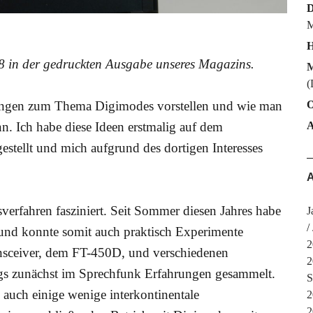
M
H
18 in der gedruckten Ausgabe unseres Magazins.
M
(
O
gungen zum Thema Digimodes vorstellen und wie man
n. Ich habe diese Ideen erstmalig auf dem
tellt und mich aufgrund des dortigen Interesses
A
erfahren fasziniert. Seit Sommer diesen Jahres habe
J
und konnte somit auch praktisch Experimente
2
nsceiver, dem FT-450D, und verschiedenen
2
ngs zunächst im Sprechfunk Erfahrungen gesammelt.
S
uch einige wenige interkontinentale
2
2