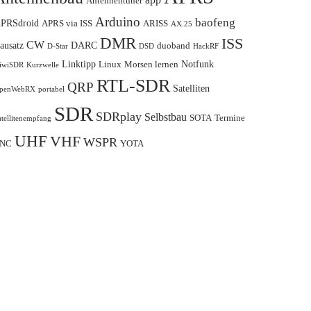
Antennentuner
Arduino
baofeng
PRSdroid
APRS via ISS
ARISS
AX.25
DMR
ISS
CW
ausatz
DARC
duoband
D-Star
DSD
HackRF
Linktipp
Notfunk
Linux
Morsen lernen
iwiSDR
Kurzwelle
RTL-SDR
QRP
Satelliten
penWebRX
portabel
SDR
SDRplay
Selbstbau
SOTA
Termine
atellitenempfang
UHF
VHF
WSPR
NC
YOTA