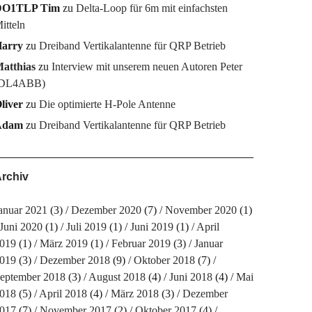
DO1TLP Tim
zu
Delta-Loop für 6m mit einfachsten
itteln
arry
zu
Dreiband Vertikalantenne für QRP Betrieb
atthias
zu
Interview mit unserem neuen Autoren Peter
DL4ABB)
liver
zu
Die optimierte H-Pole Antenne
Adam
zu
Dreiband Vertikalantenne für QRP Betrieb
rchiv
anuar 2021
(3)
Dezember 2020
(7)
November 2020
(1)
Juni 2020
(1)
Juli 2019
(1)
Juni 2019
(1)
April
019
(1)
März 2019
(1)
Februar 2019
(3)
Januar
019
(3)
Dezember 2018
(9)
Oktober 2018
(7)
eptember 2018
(3)
August 2018
(4)
Juni 2018
(4)
Mai
018
(5)
April 2018
(4)
März 2018
(3)
Dezember
017
(7)
November 2017
(2)
Oktober 2017
(4)