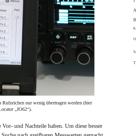
A
B
K
O
S
T
 Rufzeichen nur wenig übertragen werden (hier
 Locator „JO62“).
le Vor- und Nachteile haben. Um diese besser
ie Suche nach greifbaren Messwerten gemacht.