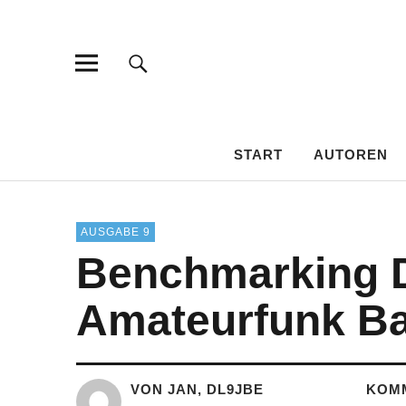
HAMSPIRIT
DAS AMATEURFUNK-BLOG
START
AUTOREN
AUSGABE 9
Benchmarking D
Amateurfunk B
VON JAN, DL9JBE
KOM