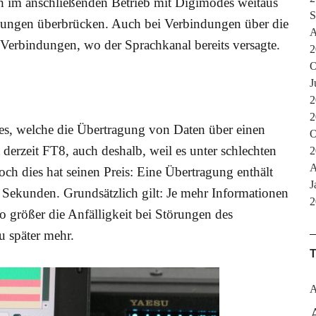
 im anschließenden Betrieb mit Digimodes weitaus
S
gungen überbrücken. Auch bei Verbindungen über die
A
erbindungen, wo der Sprachkanal bereits versagte.
2
O
J
2
2
es, welche die Übertragung von Daten über einen
O
derzeit FT8, auch deshalb, weil es unter schlechten
2
A
h dies hat seinen Preis: Eine Übertragung enthält
J
 Sekunden. Grundsätzlich gilt: Je mehr Informationen
2
 größer die Anfälligkeit bei Störungen des
 später mehr.
A