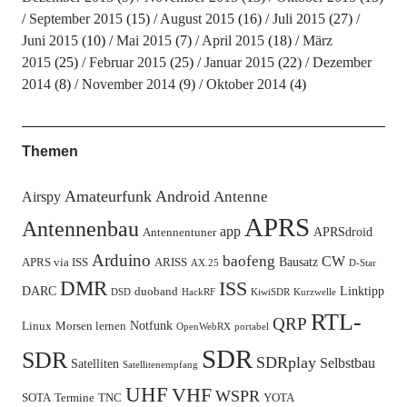
September 2015
(15)
August 2015
(16)
Juli 2015
(27)
Juni 2015
(10)
Mai 2015
(7)
April 2015
(18)
März
2015
(25)
Februar 2015
(25)
Januar 2015
(22)
Dezember
2014
(8)
November 2014
(9)
Oktober 2014
(4)
Themen
Amateurfunk
Android
Antenne
Airspy
APRS
Antennenbau
app
APRSdroid
Antennentuner
Arduino
baofeng
CW
Bausatz
APRS via ISS
ARISS
AX.25
D-Star
DMR
ISS
DARC
Linktipp
duoband
DSD
HackRF
KiwiSDR
Kurzwelle
RTL-
QRP
Notfunk
Linux
Morsen lernen
OpenWebRX
portabel
SDR
SDR
SDRplay
Selbstbau
Satelliten
Satellitenempfang
UHF
VHF
WSPR
SOTA
Termine
TNC
YOTA