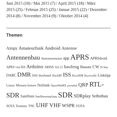
Juni 2015
(10)
Mai 2015
(7)
April 2015
(18)
März
2015
(25)
Februar 2015
(25)
Januar 2015
(22)
Dezember
2014
(8)
November 2014
(9)
Oktober 2014
(4)
Themen
Amateurfunk
Android
Antenne
Airspy
APRS
Antennenbau
app
APRSdroid
Antennentuner
Arduino
baofeng
CW
Bausatz
APRS via ISS
ARISS
AX.25
D-Star
DMR
ISS
DARC
Linktipp
duoband
DSD
HackRF
KiwiSDR
Kurzwelle
RTL-
QRP
Notfunk
Linux
Morsen lernen
OpenWebRX
portabel
SDR
SDR
SDRplay
Selbstbau
Satelliten
Satellitenempfang
UHF
VHF
WSPR
SOTA
Termine
TNC
YOTA